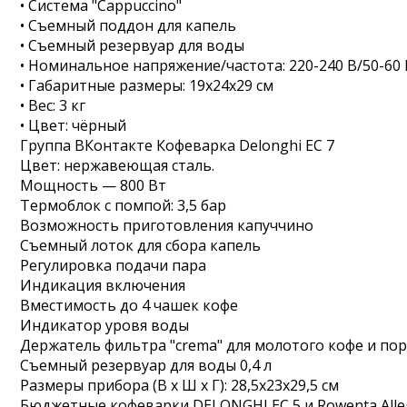
• Система "Cappuccino"
• Съемный поддон для капель
• Съемный резервуар для воды
• Номинальное напряжение/частота: 220-240 В/50-60 
• Габаритные размеры: 19х24х29 см
• Вес: 3 кг
• Цвет: чёрный
Группа ВКонтакте Кофеварка Delonghi EC 7
Цвет: нержавеющая сталь.
Мощность — 800 Вт
Термоблок с помпой: 3,5 бар
Возможность приготовления капуччино
Съемный лоток для сбора капель
Регулировка подачи пара
Индикация включения
Вместимость до 4 чашек кофе
Индикатор уровя воды
Держатель фильтра "crema" для молотого кофе и по
Съемный резервуар для воды 0,4 л
Размеры прибора (В x Ш х Г): 28,5х23х29,5 см
Бюджетные кофеварки DELONGHI EC 5 и Rowenta Alleg