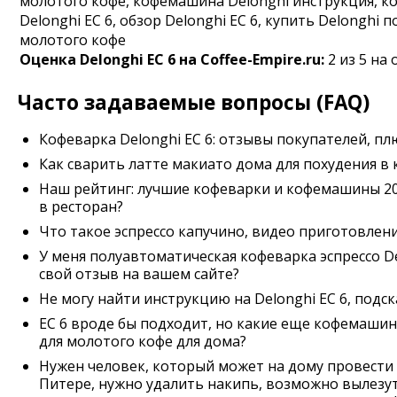
молотого кофе, кофемашина Delonghi инструкция, ко
Delonghi EC 6, обзор Delonghi EC 6, купить Delonghi 
молотого кофе
Оценка
Delonghi EC 6
на Coffee-Empire.ru:
2
из
5
на 
Часто задаваемые вопросы (FAQ)
Кофеварка Delonghi EC 6: отзывы покупателей, пл
Как сварить латте макиато дома для похудения в
Наш рейтинг: лучшие кофеварки и кофемашины 20
в ресторан?
Что такое эспрессо капучино, видео приготовлен
У меня полуавтоматическая кофеварка эспрессо De
свой отзыв на вашем сайте?
Не могу найти инструкцию на Delonghi EC 6, подск
EC 6 вроде бы подходит, но какие еще кофемаши
для молотого кофе для дома?
Нужен человек, который может на дому провести
Питере, нужно удалить накипь, возможно вылезу