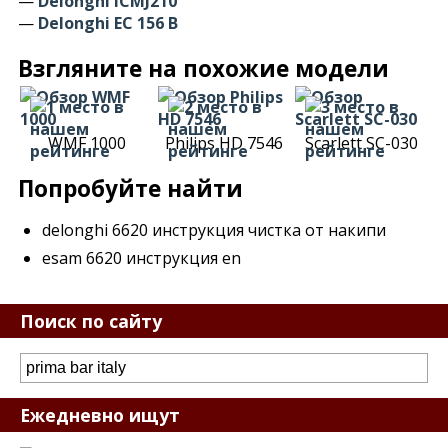
—
Delonghi ICMJ210
—
Delonghi ЕС 156 В
Взгляните на похожие модели
WMF 1000
Philips HD 7546
Scarlett SC-030
Попробуйте найти
delonghi 6620 инструкция чистка от накипи
esam 6620 инструкция en
Поиск по сайту
Ежедневно ищут