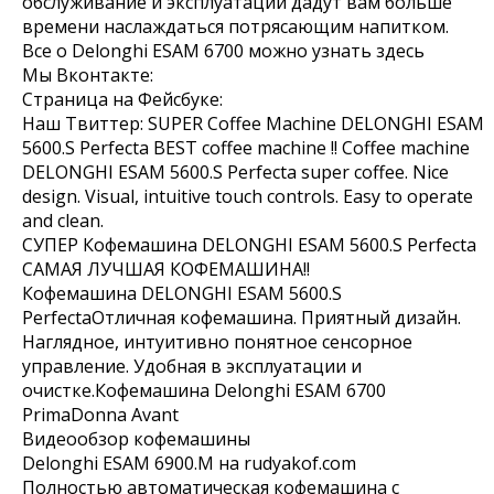
обслуживание и эксплуатации дадут вам больше
времени наслаждаться потрясающим напитком.
Все о Delonghi ESAM 6700 можно узнать здесь
Мы Вконтакте:
Страница на Фейсбуке:
Наш Твиттер: SUPER Coffee Machine DELONGHI ESAM
5600.S Perfecta BEST coffee machine !! Coffee machine
DELONGHI ESAM 5600.S Perfecta super coffee. Nice
design. Visual, intuitive touch controls. Easy to operate
and clean.
СУПЕР Кофемашина DELONGHI ESAM 5600.S Perfecta
САМАЯ ЛУЧШАЯ КОФЕМАШИНА!!
Кофемашина DELONGHI ESAM 5600.S
PerfectaОтличная кофемашина. Приятный дизайн.
Наглядное, интуитивно понятное сенсорное
управление. Удобная в эксплуатации и
очистке.Кофемашина Delonghi ESAM 6700
PrimaDonna Avant
Видеообзор кофемашины
Delonghi ESAM 6900.M на rudyakof.com
Полностью автоматическая кофемашина с