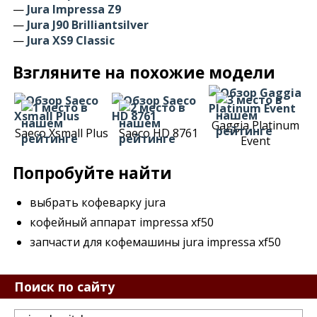
—
Jura Impressa Z9
—
Jura J90 Brilliantsilver
—
Jura XS9 Classic
Взгляните на похожие модели
Gaggia Platinum
Saeco Xsmall Plus
Saeco HD 8761
Event
Попробуйте найти
выбрать кофеварку jura
кофейный аппарат impressa xf50
запчасти для кофемашины jura impressa xf50
Поиск по сайту