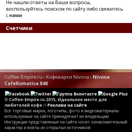
Не нашли ответы на Ваши вопросы,
воспользуйтесь поиском по сайту либо свяжитесь
с
нами
Счетчики
Coffee-Empire.ru
›
Кофеварки Nivona
›
Nivona
CafeRomatica 848
© Coffee-Empire.ru 2015, Идеальное место для
любителей кофе
//
Реклама на сайте
Все торговые марки, логотипы, фото и видеоматериалы
используемые на сайте принадлежат их владельцам
Инструкции представленые на сайте носят ознакомительный
характер и взяты из открытых источников