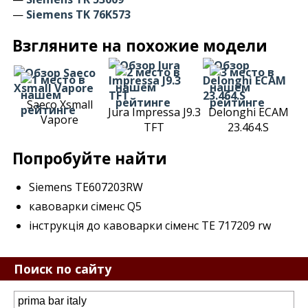
—
Siemens TK 76K573
Взгляните на похожие модели
Saeco Xsmall
Jura Impressa J9.3
Delonghi ECAM
Vapore
TFT
23.464.S
Попробуйте найти
Siemens TE607203RW
кавоварки сіменс Q5
інструкція до кавоварки сіменс TE 717209 rw
Поиск по сайту