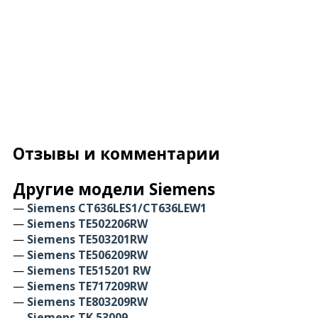
Отзывы и комментарии
Другие модели Siemens
—
Siemens CT636LES1/CT636LEW1
—
Siemens TE502206RW
—
Siemens TE503201RW
—
Siemens TE506209RW
—
Siemens TE515201 RW
—
Siemens TE717209RW
—
Siemens TE803209RW
—
Siemens TK 53009