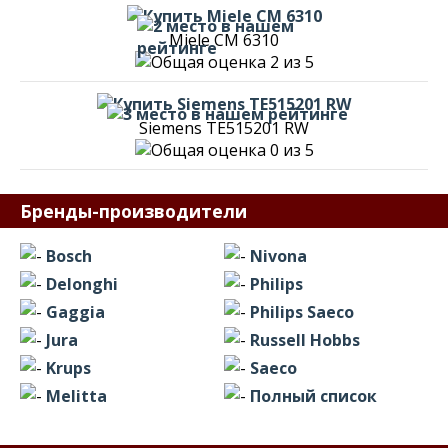
Miele CM 6310
Siemens TE515201 RW
Бренды-производители
Bosch
Nivona
Delonghi
Philips
Gaggia
Philips Saeco
Jura
Russell Hobbs
Krups
Saeco
Melitta
Полный список