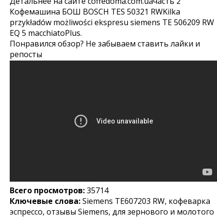
Детальнее на сайте coffedoma.com.uaчасть 2
Кофемашина БОШ BOSCH TES 50321 RWKilka
przykładów możliwości ekspresu siemens TE 506209 RW
EQ 5 macchiatoPlus.
Понравился обзор? Не забываем ставить лайки и
репосты
Всего просмотров:
35714
Ключевые слова:
Siemens TE607203 RW, кофеварка
эспрессо, отзывы Siemens, для зернового и молотого